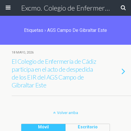
Excmo. Colegio de Enfermería de Cádiz
Etiquetas › AGS Campo De Gibraltar Este
18 MAYO, 2026
El Colegio de Enfermería de Cádiz
participa en el acto de despedida
de los EIR del AGS Campo de
Gibraltar Este
Volver arriba
Móvil
Escritorio