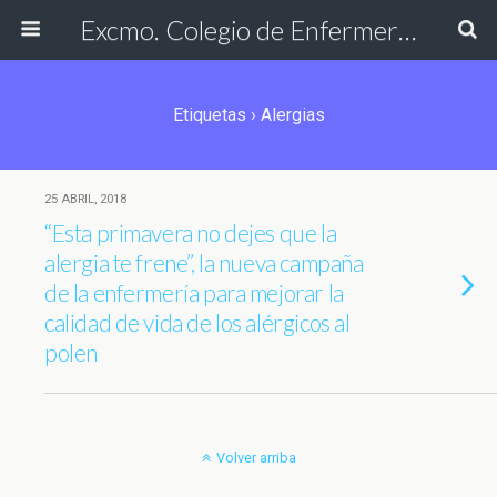
Excmo. Colegio de Enfermería de Cádiz
Etiquetas › Alergias
25 ABRIL, 2018
“Esta primavera no dejes que la
alergia te frene”, la nueva campaña
de la enfermería para mejorar la
calidad de vida de los alérgicos al
polen
Volver arriba