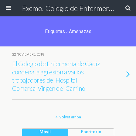
Excmo. Colegio de Enfermería de Cádiz
Etiquetas › Amenazas
22 NOVIEMBRE, 2018
El Colegio de Enfermería de Cádiz
condena la agresión a varios
trabajadores del Hospital
Comarcal Virgen del Camino
Volver arriba
Móvil
Escritorio