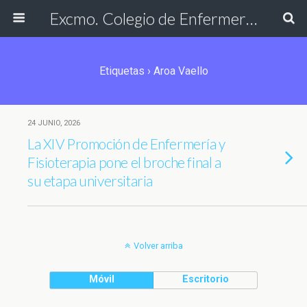
Excmo. Colegio de Enfermería de Cádiz
Etiquetas › Aroa Vaello
24 JUNIO, 2026
La XIV Promoción de Enfermería y
Fisioterapia pone el broche final a
su etapa universitaria
Volver arriba
Móvil
Escritorio