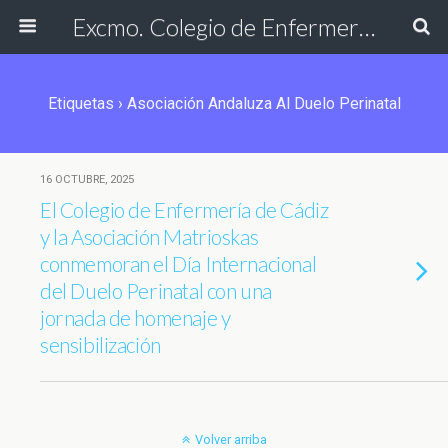
Excmo. Colegio de Enfermería de Cádiz
Etiquetas › Asociación Andaluza Al Duelo Perinatal
16 OCTUBRE, 2025
El Colegio de Enfermería de Cádiz
y la Asociación Matrioskas
conmemoran el Día Internacional
del Duelo Perinatal con una
jornada de homenaje y
sensibilización
Volver arriba