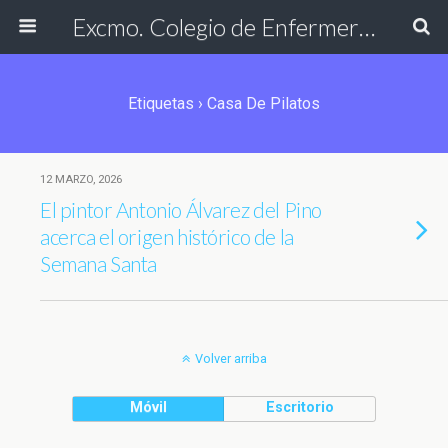
Excmo. Colegio de Enfermería de Cádiz
Etiquetas › Casa De Pilatos
12 MARZO, 2026
El pintor Antonio Álvarez del Pino
acerca el origen histórico de la
Semana Santa
Volver arriba
Móvil
Escritorio