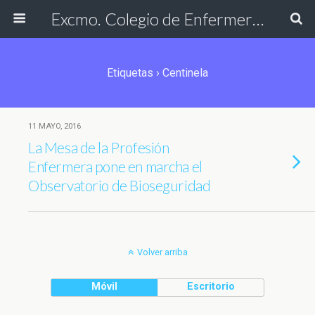
Excmo. Colegio de Enfermería de Cádiz
Etiquetas › Centinela
11 MAYO, 2016
La Mesa de la Profesión
Enfermera pone en marcha el
Observatorio de Bioseguridad
Volver arriba
Móvil
Escritorio