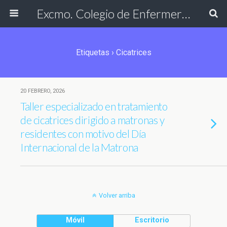
Excmo. Colegio de Enfermería de Cádiz
Etiquetas › Cicatrices
20 FEBRERO, 2026
Taller especializado en tratamiento
de cicatrices dirigido a matronas y
residentes con motivo del Día
Internacional de la Matrona
Volver arriba
Móvil
Escritorio