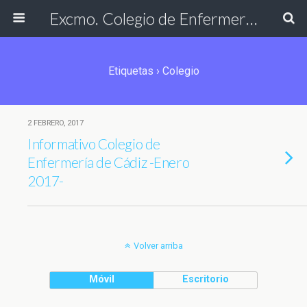
Excmo. Colegio de Enfermería de Cádiz
Etiquetas › Colegio
2 FEBRERO, 2017
Informativo Colegio de
Enfermería de Cádiz -Enero
2017-
Volver arriba
Móvil
Escritorio