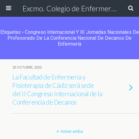
Excmo. Colegio de Enfermería de Cádiz
Etiquetas › Congreso Internacional Y XI Jornadas Nacionales De
Profesorado De La Conferencia Nacional De Decanos De
Enfermería
20 OCTUBRE, 2023
La Facultad de Enfermería y
Fisioterapia de Cádiz será sede
del II Congreso Internacional de la
Conferencia de Decanos
Volver arriba