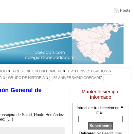
Posts
LADO
PRESCRICION ENFERMERA
DPTO. INVESTIGACIÓN
A
GRUPO DE HISTORIA
125 ANIVERSARIO COECADIZ
ción General de
Mantente siempre
informado
Introduce tu dirección de E-
mail:
consejera de Salud, Rocío Hernández
ero: […]
Delivered by
FeedBurner