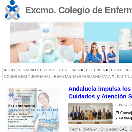
Excmo. Colegio de Enferm
INICIO
VENTANILLA ÚNICA
SECRETARIA
DOCENCIA
DPTO. JURÍ
CONGRESOS Y JORNADAS
REVISTA ENFERMERÍA GADITANA
INSTITU
Andalucía impulsa los 
Cuidados y Atención S
El Pleno de
El Consej
y su equi
Fecha: 05-09-24 | Etiquetas:
CAE
,
C