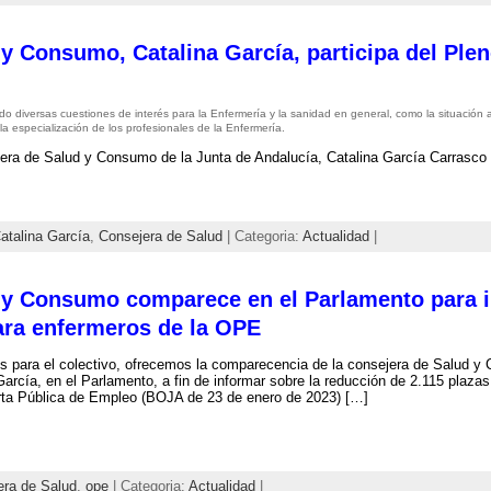
 y Consumo, Catalina García, participa del Ple
o diversas cuestiones de interés para la Enfermería y la sanidad en general, como la situación a
la especialización de los profesionales de la Enfermería.
era de Salud y Consumo de la Junta de Andalucía, Catalina García Carrasco 
atalina García
,
Consejera de Salud
| Categoria:
Actualidad
|
 y Consumo comparece en el Parlamento para i
ara enfermeros de la OPE
és para el colectivo, ofrecemos la comparecencia de la consejera de Salud y
García, en el Parlamento, a fin de informar sobre la reducción de 2.115 plazas 
rta Pública de Empleo (BOJA de 23 de enero de 2023) […]
era de Salud
,
ope
| Categoria:
Actualidad
|