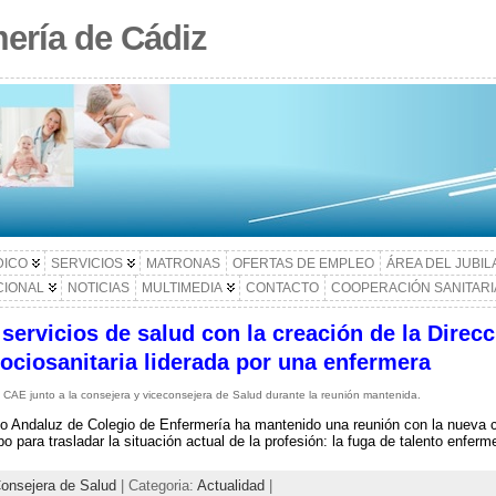
ería de Cádiz
DICO
SERVICIOS
MATRONAS
OFERTAS DE EMPLEO
ÁREA DEL JUBI
CIONAL
NOTICIAS
MULTIMEDIA
CONTACTO
COOPERACIÓN SANITARI
servicios de salud con la creación de la Direc
ociosanitaria liderada por una enfermera
l CAE junto a la consejera y viceconsejera de Salud durante la reunión mantenida.
o Andaluz de Colegio de Enfermería ha mantenido una reunión con la nueva 
po para trasladar la situación actual de la profesión: la fuga de talento enferm
onsejera de Salud
| Categoria:
Actualidad
|