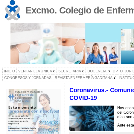
Excmo. Colegio de Enferm
INICIO
VENTANILLA ÚNICA
SECRETARIA
DOCENCIA
DPTO. JURÍ
CONGRESOS Y JORNADAS
REVISTA ENFERMERÍA GADITANA
INSTITU
Coronavirus.- Comunic
COVID-19
Nos encon
del Coron
días son 
Ante esta