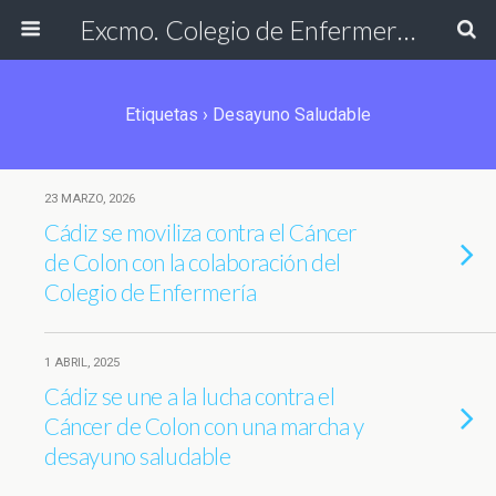
Excmo. Colegio de Enfermería de Cádiz
Etiquetas › Desayuno Saludable
23 MARZO, 2026
Cádiz se moviliza contra el Cáncer
de Colon con la colaboración del
Colegio de Enfermería
1 ABRIL, 2025
Cádiz se une a la lucha contra el
Cáncer de Colon con una marcha y
desayuno saludable