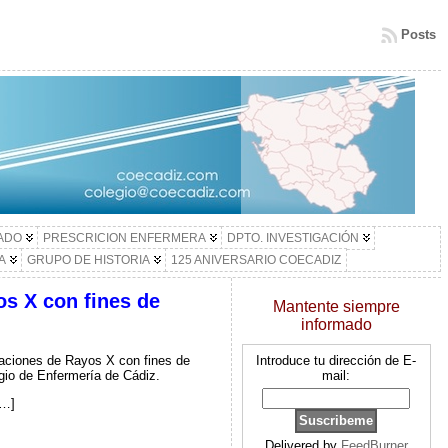
Posts
LADO
PRESCRICION ENFERMERA
DPTO. INVESTIGACIÓN
A
GRUPO DE HISTORIA
125 ANIVERSARIO COECADIZ
os X con fines de
Mantente siempre
informado
laciones de Rayos X con fines de
Introduce tu dirección de E-
gio de Enfermería de Cádiz.
mail:
[…]
Delivered by
FeedBurner