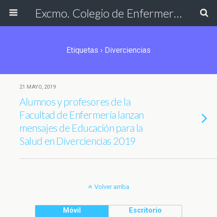
Excmo. Colegio de Enfermería de Cádiz
Etiquetas › Diverciencias
21 MAYO, 2019
Alumnos y profesores de la
Facultad de Enfermería lanzan
mensajes de Educación para la
Salud en Diverciencias 2019
Volver arriba
Móvil
Escritorio