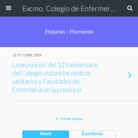
Excmo. Colegio de Enfermería de Cádiz
Etiquetas › Eferméride
22 OCTUBRE, 2024
La exposición del 125 aniversario
del Colegio visitará los centros
sanitarios y Facultades de
Enfermería de la provincia
Volver arriba
Móvil
Escritorio