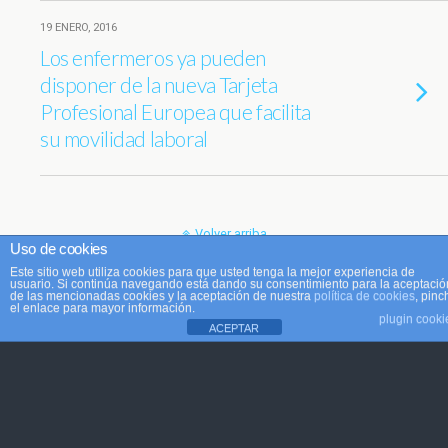
19 ENERO, 2016
Los enfermeros ya pueden
disponer de la nueva Tarjeta
Profesional Europea que facilita
su movilidad laboral
Volver arriba
Uso de cookies
Este sitio web utiliza cookies para que usted tenga la mejor experiencia de
Móvil
Escritorio
usuario. Si continúa navegando está dando su consentimiento para la aceptació
de las mencionadas cookies y la aceptación de nuestra
política de cookies
, pinc
el enlace para mayor información.
plugin cooki
ACEPTAR