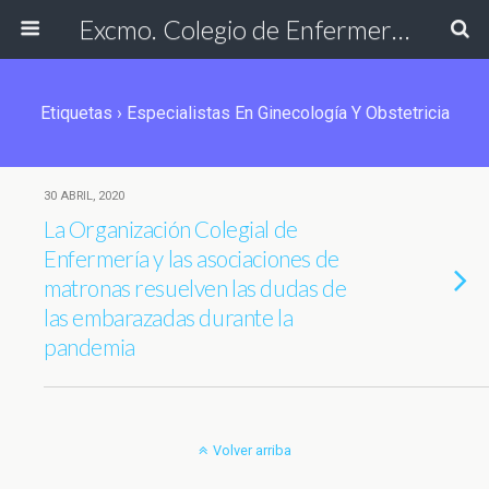
Excmo. Colegio de Enfermería de Cádiz
Etiquetas › Especialistas En Ginecología Y Obstetricia
30 ABRIL, 2020
La Organización Colegial de
Enfermería y las asociaciones de
matronas resuelven las dudas de
las embarazadas durante la
pandemia
Volver arriba