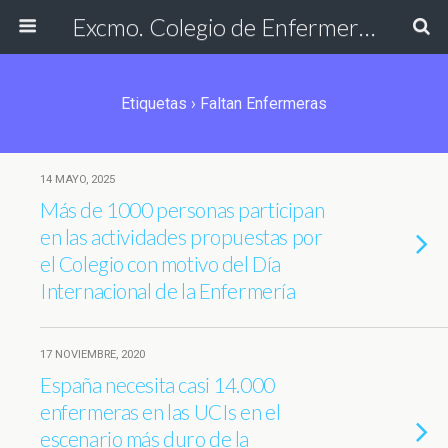
Excmo. Colegio de Enfermería de Cádiz
Etiquetas › Faltan Enfermeras
14 MAYO, 2025
Más de 1000 personas participan
en las actividades propuestas por
el Colegio con motivo del Día
Internacional de la Enfermería
17 NOVIEMBRE, 2020
España necesita casi 14.000
enfermeras en las UCIs en el
escenario más duro de la