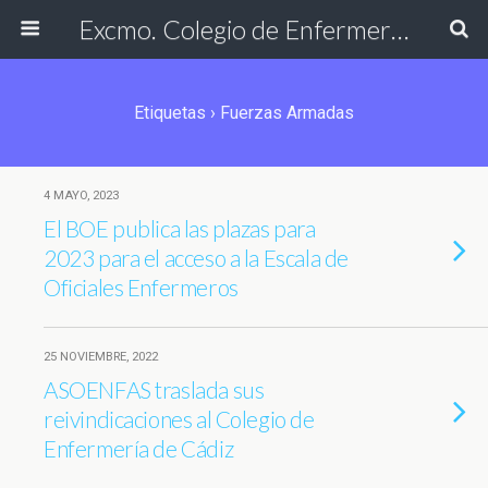
Excmo. Colegio de Enfermería de Cádiz
Etiquetas › Fuerzas Armadas
4 MAYO, 2023
El BOE publica las plazas para
2023 para el acceso a la Escala de
Oficiales Enfermeros
25 NOVIEMBRE, 2022
ASOENFAS traslada sus
reivindicaciones al Colegio de
Enfermería de Cádiz