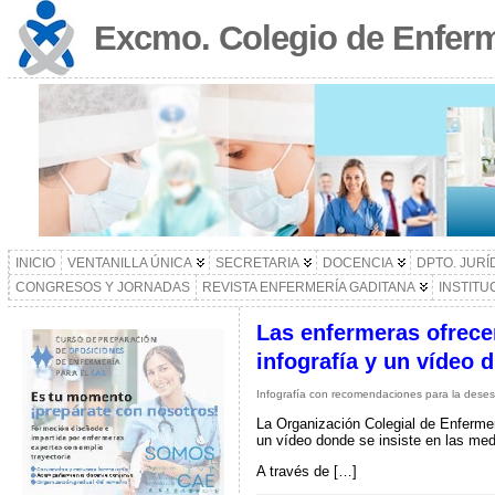
Excmo. Colegio de Enferm
INICIO
VENTANILLA ÚNICA
SECRETARIA
DOCENCIA
DPTO. JURÍ
CONGRESOS Y JORNADAS
REVISTA ENFERMERÍA GADITANA
INSTITU
Las enfermeras ofrece
infografía y un vídeo 
Infografía con recomendaciones para la deses
La Organización Colegial de Enfermerí
un vídeo donde se insiste en las me
A través de […]