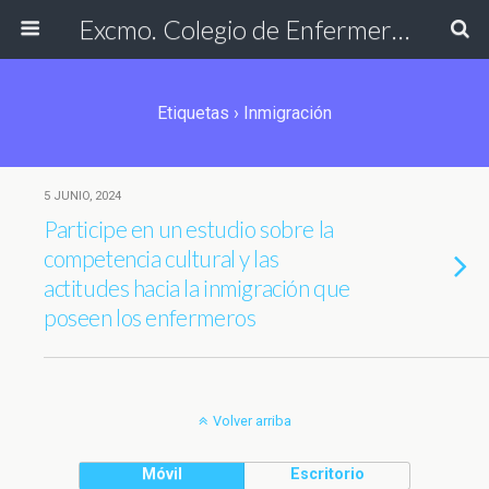
Excmo. Colegio de Enfermería de Cádiz
Etiquetas › Inmigración
5 JUNIO, 2024
Participe en un estudio sobre la
competencia cultural y las
actitudes hacia la inmigración que
poseen los enfermeros
Volver arriba
Móvil
Escritorio