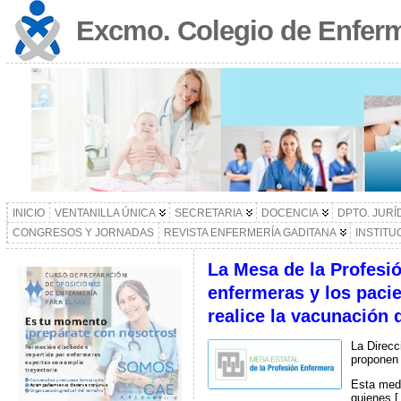
Excmo. Colegio de Enferm
INICIO
VENTANILLA ÚNICA
SECRETARIA
DOCENCIA
DPTO. JURÍ
CONGRESOS Y JORNADAS
REVISTA ENFERMERÍA GADITANA
INSTITU
La Mesa de la Profesi
enfermeras y los pacie
realice la vacunación
La Direcc
proponen 
Esta medi
quienes 