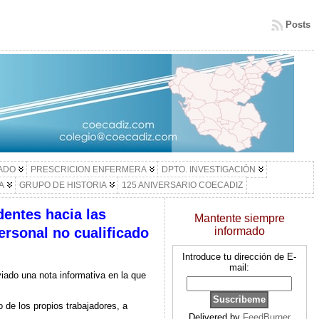
Posts
LADO
PRESCRICION ENFERMERA
DPTO. INVESTIGACIÓN
A
GRUPO DE HISTORIA
125 ANIVERSARIO COECADIZ
entes hacia las
Mantente siempre
ersonal no cualificado
informado
Introduce tu dirección de E-
mail:
iado una nota informativa en la que
 de los propios trabajadores, a
Delivered by
FeedBurner