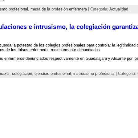
ismo profesional
,
mesa de la profesión enfermera
| Categoria:
Actualidad
|
tulaciones e intrusismo, la colegiación garantiz
erda la potestad de los colegios profesionales para controlar la legitimidad de
los de los falsos enfermeros recientemente denunciados
os enfermeros denunciados respectivamente en Guadalajara y Alicante por lo
raxis
,
colegiación
,
ejercicio profesioinal
,
instrusismo profesional
| Categoria: