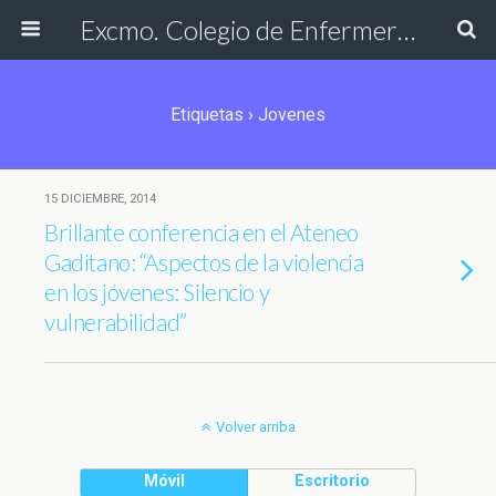
Excmo. Colegio de Enfermería de Cádiz
Etiquetas › Jovenes
15 DICIEMBRE, 2014
Brillante conferencia en el Ateneo
Gaditano: “Aspectos de la violencia
en los jóvenes: Silencio y
vulnerabilidad”
Volver arriba
Móvil
Escritorio