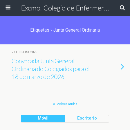
Excmo. Colegio de Enfermería de Cádiz
Etiquetas › Junta General Ordinaria
27 FEBRERO, 2026
Convocada Junta General
Ordinaria de Colegiados para el
18 de marzo de 2026
Volver arriba
Móvil
Escritorio