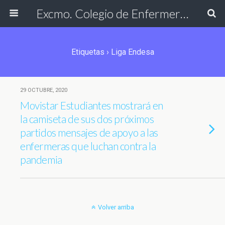
Excmo. Colegio de Enfermería de Cádiz
Etiquetas › Liga Endesa
29 OCTUBRE, 2020
Movistar Estudiantes mostrará en
la camiseta de sus dos próximos
partidos mensajes de apoyo a las
enfermeras que luchan contra la
pandemia
Volver arriba