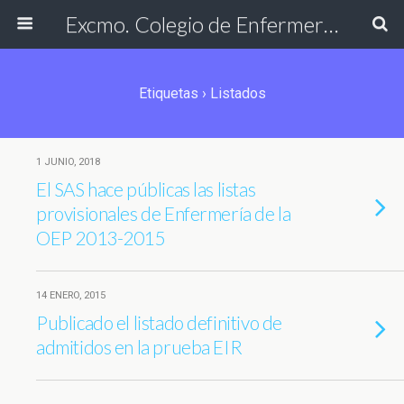
Excmo. Colegio de Enfermería de Cádiz
Etiquetas › Listados
1 JUNIO, 2018
El SAS hace públicas las listas
provisionales de Enfermería de la
OEP 2013-2015
14 ENERO, 2015
Publicado el listado definitivo de
admitidos en la prueba EIR