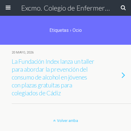
Excmo. Colegio de Enfermería de Cádiz
Etiquetas › Ocio
20 MAYO, 2026
La Fundación Index lanza un taller
para abordar la prevención del
consumo de alcohol en jóvenes
con plazas gratuitas para
colegiados de Cádiz
Volver arriba