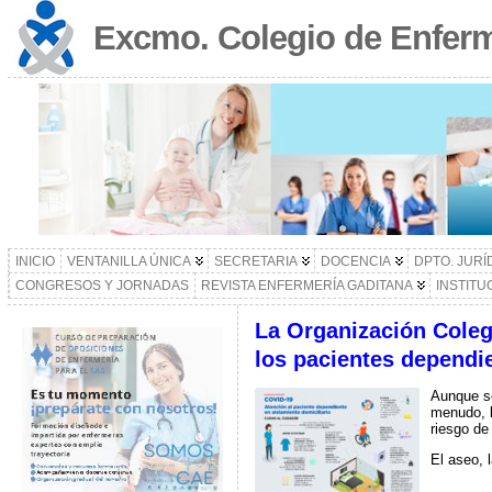
Excmo. Colegio de Enferm
INICIO
VENTANILLA ÚNICA
SECRETARIA
DOCENCIA
DPTO. JURÍ
CONGRESOS Y JORNADAS
REVISTA ENFERMERÍA GADITANA
INSTITU
La Organización Colegi
los pacientes dependi
Aunque se
menudo, l
riesgo de
El aseo, 