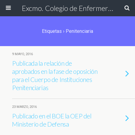
Excmo. Colegio de Enfermería de Cádiz
Etiquetas › Penitenciaria
9 MAYO, 2016
Publicada la relación de
aprobados en la fase de oposición
para el Cuerpo de Instituciones
Penitenciarias
23 MARZO, 2016
Publicado en el BOE la OEP del
Ministerio de Defensa