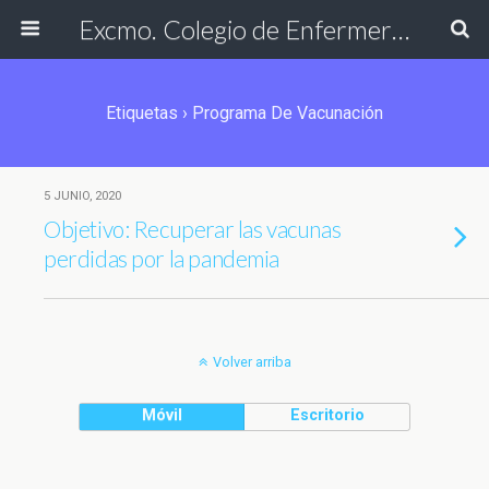
Excmo. Colegio de Enfermería de Cádiz
Etiquetas › Programa De Vacunación
5 JUNIO, 2020
Objetivo: Recuperar las vacunas
perdidas por la pandemia
Volver arriba
Móvil
Escritorio