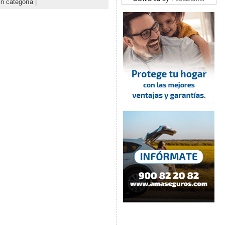
in categoría
|