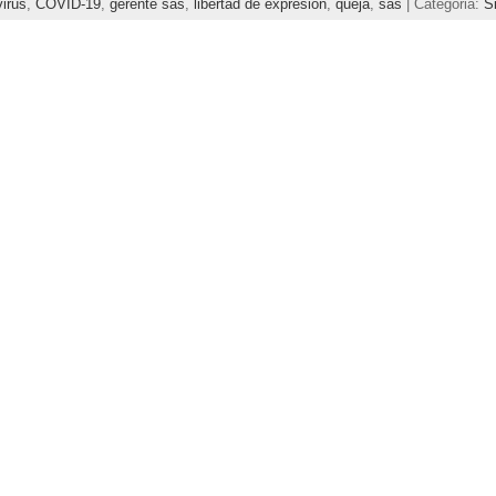
irus
,
COVID-19
,
gerente sas
,
libertad de expresión
,
queja
,
sas
| Categoria:
S