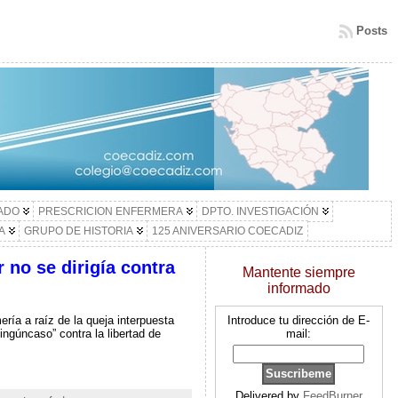
Posts
LADO
PRESCRICION ENFERMERA
DPTO. INVESTIGACIÓN
A
GRUPO DE HISTORIA
125 ANIVERSARIO COECADIZ
 no se dirigía contra
Mantente siempre
informado
ía a raíz de la queja interpuesta
Introduce tu dirección de E-
ingúncaso” contra la libertad de
mail:
Delivered by
FeedBurner