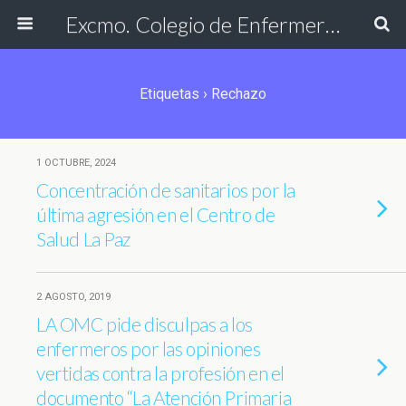
Excmo. Colegio de Enfermería de Cádiz
Etiquetas › Rechazo
1 OCTUBRE, 2024
Concentración de sanitarios por la
última agresión en el Centro de
Salud La Paz
2 AGOSTO, 2019
LA OMC pide disculpas a los
enfermeros por las opiniones
vertidas contra la profesión en el
documento “La Atención Primaria