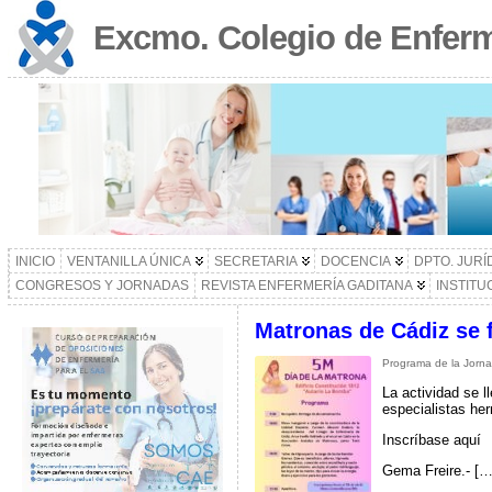
Excmo. Colegio de Enferm
INICIO
VENTANILLA ÚNICA
SECRETARIA
DOCENCIA
DPTO. JURÍ
CONGRESOS Y JORNADAS
REVISTA ENFERMERÍA GADITANA
INSTITU
Matronas de Cádiz se 
Programa de la Jornad
La actividad se l
especialistas he
Inscríbase aquí
Gema Freire.- […