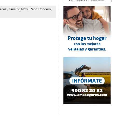
ménez
,
Nursing Now
,
Paco Roncero
,