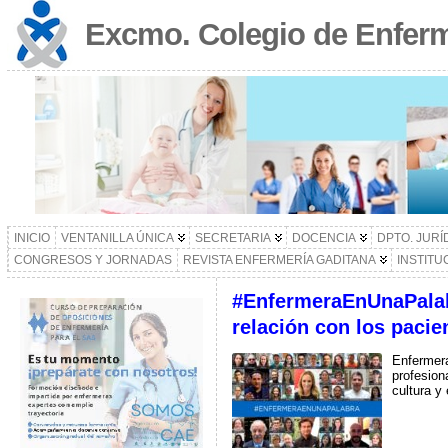
Excmo. Colegio de Enferm
INICIO
VENTANILLA ÚNICA
SECRETARIA
DOCENCIA
DPTO. JURÍ
CONGRESOS Y JORNADAS
REVISTA ENFERMERÍA GADITANA
INSTITU
#EnfermeraEnUnaPalabra
relación con los pacie
Enfermer
profesion
cultura y