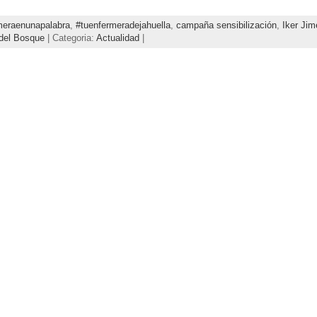
meraenunapalabra
,
#tuenfermeradejahuella
,
campaña sensibilización
,
Iker Ji
del Bosque
| Categoria:
Actualidad
|