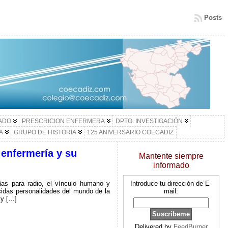
Posts
LADO
PRESCRICION ENFERMERA
DPTO. INVESTIGACIÓN
A
GRUPO DE HISTORIA
125 ANIVERSARIO COECADIZ
 enfermería y su
Mantente siempre
informado
as para radio, el vínculo humano y
Introduce tu dirección de E-
ocidas personalidades del mundo de la
mail:
 y […]
Delivered by
FeedBurner