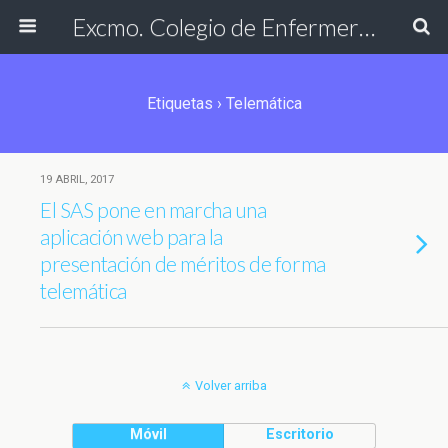
Excmo. Colegio de Enfermería de Cádiz
Etiquetas › Telemática
19 ABRIL, 2017
El SAS pone en marcha una
aplicación web para la
presentación de méritos de forma
telemática
Volver arriba
Móvil
Escritorio