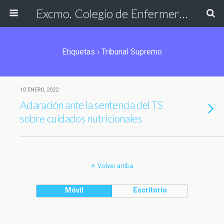
Excmo. Colegio de Enfermería de Cádiz
Etiquetas › Tribunal Supremo
10 ENERO, 2022
Aclaración ante la sentencia del TS
sobre cuidados nutricionales
Volver arriba
Móvil
Escritorio