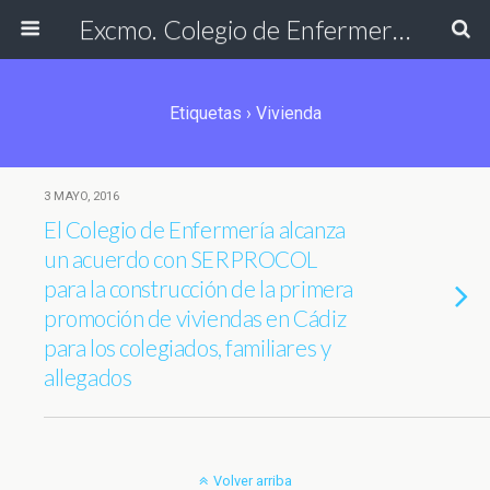
Excmo. Colegio de Enfermería de Cádiz
Etiquetas › Vivienda
3 MAYO, 2016
El Colegio de Enfermería alcanza
un acuerdo con SERPROCOL
para la construcción de la primera
promoción de viviendas en Cádiz
para los colegiados, familiares y
allegados
Volver arriba