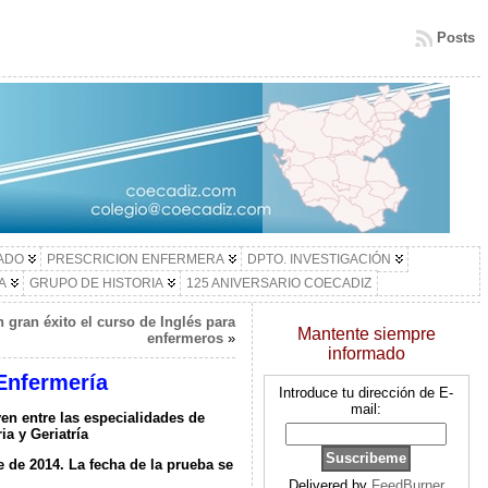
Posts
LADO
PRESCRICION ENFERMERA
DPTO. INVESTIGACIÓN
A
GRUPO DE HISTORIA
125 ANIVERSARIO COECADIZ
gran éxito el curso de Inglés para
Mantente siempre
enfermeros
»
informado
 Enfermería
Introduce tu dirección de E-
mail:
en entre las especialidades de
ia y Geriatría
e de 2014. La fecha de la prueba se
Delivered by
FeedBurner