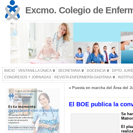
Excmo. Colegio de Enferm
INICIO
VENTANILLA ÚNICA
SECRETARIA
DOCENCIA
DPTO. JURÍ
CONGRESOS Y JORNADAS
REVISTA ENFERMERÍA GADITANA
INSTITU
«
Puesta en marcha del Área del J
El BOE publica la conv
Se han
Matron
El pla
realiz