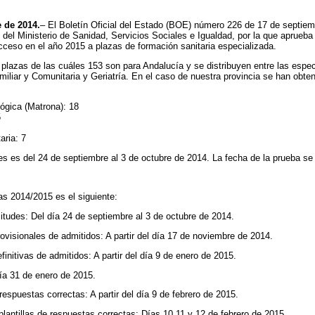
 de 2014.
– El Boletín Oficial del Estado (BOE) número 226 de 17 de septiem
el Ministerio de Sanidad, Servicios Sociales e Igualdad, por la que aprueba 
cceso en el año 2015 a plazas de formación sanitaria especializada.
plazas de las cuáles 153 son para Andalucía y se distribuyen entre las espe
miliar y Comunitaria y Geriatría. En el caso de nuestra provincia se han obte
ógica (Matrona): 18
5
aria: 7
es es del 24 de septiembre al 3 de octubre de 2014. La fecha de la prueba se 
as 2014/2015 es el siguiente:
des: Del día 24 de septiembre al 3 de octubre de 2014.
isionales de admitidos: A partir del día 17 de noviembre de 2014.
itivas de admitidos: A partir del día 9 de enero de 2015.
a 31 de enero de 2015.
spuestas correctas: A partir del día 9 de febrero de 2015.
tillas de respuestas correctas: Días 10,11 y 12 de febrero de 2015.