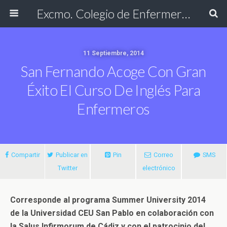
Excmo. Colegio de Enfermería de Cádiz
11 Septiembre, 2014
San Fernando Acoge Con Gran
Éxito El Curso De Inglés Para
Enfermeros
Compartir
Publicar en
Pin
Correo
SMS
Twitter
electrónico
Corresponde al programa Summer University 2014
de la Universidad CEU San Pablo en colaboración con
la Salus Infirmorum de Cádiz y con el patrocinio del