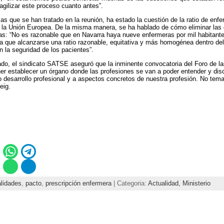
ilizar este proceso cuanto antes”.
as que se han tratado en la reunión, ha estado la cuestión de la ratio de enf
e la Unión Europea. De la misma manera, se ha hablado de cómo eliminar las
s: “No es razonable que en Navarra haya nueve enfermeras por mil habitant
ía que alcanzarse una ratio razonable, equitativa y más homogénea dentro de
 la seguridad de los pacientes”.
do, el sindicato SATSE aseguró que la inminente convocatoria del Foro de la
ner establecer un órgano donde las profesiones se van a poder entender y disc
 desarrollo profesional y a aspectos concretos de nuestra profesión. No tem
eig.
lidades
,
pacto
,
prescripción enfermera
| Categoria:
Actualidad,
Ministerio