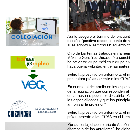
Así lo aseguró al término del encuen
reunión “positiva desde el punto de v
si se adoptó y se firmó un acuerdo c
Otro de los temas tratados en la reun
Máximo González Jurado, “se constitu
ha previsto: grupo médico y grupo en
haya buena voluntad entre las partes,
Sobre la prescripción enfermera, el m
presentará próximamente a las CCAA e
En cuanto al desarrollo de las espec
de la regulación que corresponden al
en la mesa no podemos discutirlo. Po
las especialidades y que los princi
armonizar la profesión”.
Sobre la prescripción enfermera, el m
próximamente a las CCAA en el Pleno 
Por su parte, el secretario de Acció
diferencia de las anteriores”, ha di