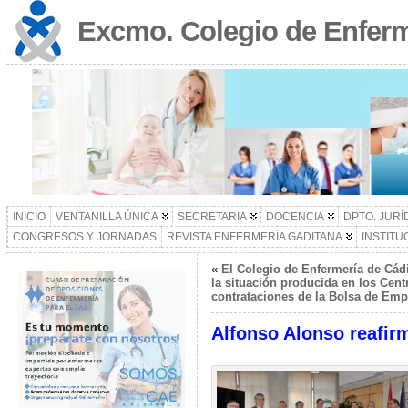
Excmo. Colegio de Enferm
INICIO
VENTANILLA ÚNICA
SECRETARIA
DOCENCIA
DPTO. JURÍ
CONGRESOS Y JORNADAS
REVISTA ENFERMERÍA GADITANA
INSTITU
«
El Colegio de Enfermería de Cád
la situación producida en los Cent
contrataciones de la Bolsa de Emp
Alfonso Alonso reafi