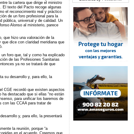
tre la cartera que dirige el ministro
. El texto del Pacto recoge algunas
o el reconocimiento real y práctico
ción de un foro profesional para la
d pública, universal y de calidad. Un
fonso Alonso al ministerio, parece
, que hizo una valoración de la
 y que dice con claridad meridiana que
ó.
, un foro que, tal y como ha explicado
ción de las Profesiones Sanitarias
ntonces ya no se tratará de que
 su desarrollo y, para ello, la
 del CGE recordó que existen aspectos
o ha destacado que si ellas “no están
nsenso, para unificar los baremos de
s con las CCAA para tratar de
sarrollo y, para ello, la presentará
mente la reunión, porque “a
ecogidas en el acuerdo. Creemos que