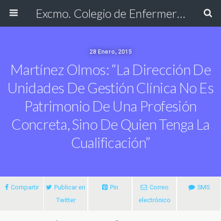
Excmo. Colegio de Enfermería de Cádiz
28 Enero, 2015
Martínez Olmos: “La Dirección De
Unidades De Gestión Clínica No Es
Patrimonio De Una Profesión
Concreta, Sino De Quien Tenga La
Cualificación”
Compartir
Publicar en
Pin
Correo
SMS
Twitter
electrónico