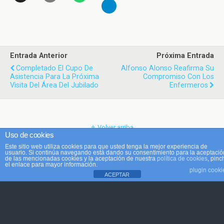
Entrada Anterior
Próxima Entrada
Completado El Cupo De
Alfonso Alonso Reafirma Su
Asistencia Para La Próxima
Compromiso Con Los
Visita Del Área Del Jubilado
Enfermeros
Volver arriba
Uso de cookies
Este sitio web utiliza cookies para que usted tenga la mejor experiencia de
Móvil
Escritorio
usuario. Si continúa navegando está dando su consentimiento para la aceptació
de las mencionadas cookies y la aceptación de nuestra
política de cookies
, pinc
el enlace para mayor información.
plugin cooki
ACEPTAR