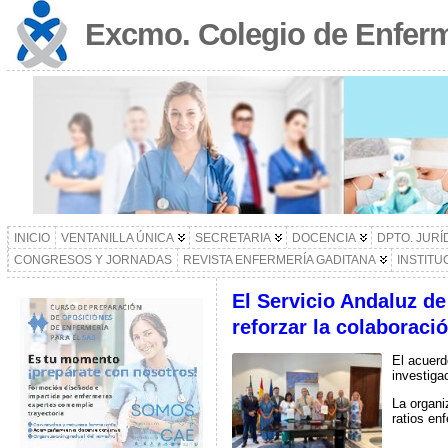
Excmo. Colegio de Enferm
INICIO
VENTANILLA ÚNICA
SECRETARIA
DOCENCIA
DPTO. JURÍ
CONGRESOS Y JORNADAS
REVISTA ENFERMERÍA GADITANA
INSTITU
El Servicio Andaluz de
reforzar la colaboraci
El acuerd
investigac
La organi
ratios en