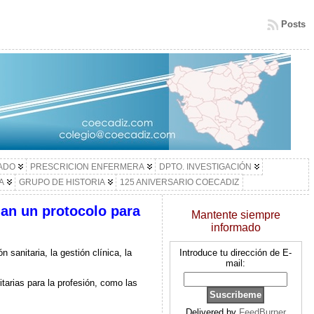
Posts
LADO
PRESCRICION ENFERMERA
DPTO. INVESTIGACIÓN
A
GRUPO DE HISTORIA
125 ANIVERSARIO COECADIZ
man un protocolo para
Mantente siempre
informado
sanitaria, la gestión clínica, la
Introduce tu dirección de E-
mail:
tarias para la profesión, como las
Delivered by
FeedBurner