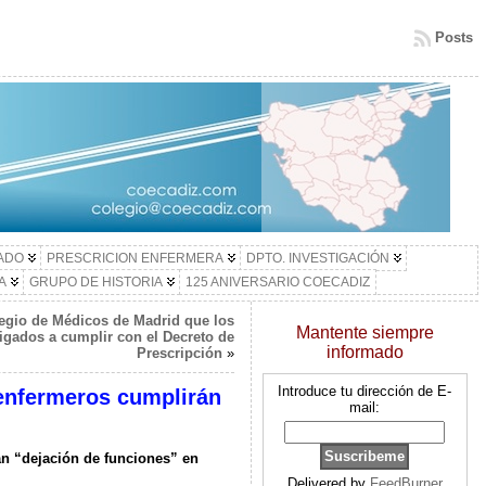
Posts
LADO
PRESCRICION ENFERMERA
DPTO. INVESTIGACIÓN
A
GRUPO DE HISTORIA
125 ANIVERSARIO COECADIZ
egio de Médicos de Madrid que los
Mantente siempre
igados a cumplir con el Decreto de
informado
Prescripción
»
Introduce tu dirección de E-
 enfermeros cumplirán
mail:
n “dejación de funciones” en
Delivered by
FeedBurner