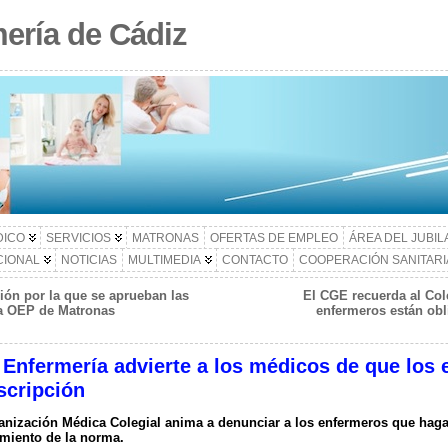
ería de Cádiz
DICO
SERVICIOS
MATRONAS
OFERTAS DE EMPLEO
ÁREA DEL JUBI
CIONAL
NOTICIAS
MULTIMEDIA
CONTACTO
COOPERACIÓN SANITARI
ión por la que se aprueban las
El CGE recuerda al Col
 la OEP de Matronas
enfermeros están obl
 Enfermería advierte a los médicos de que los
scripción
anización Médica Colegial anima a denunciar a los enfermeros que haga
miento de la norma.