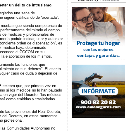
eter un delito de intrusismo.
egiados una serie de
e siguen calificando de “acertada”.
a receta sigue siendo competencia de
“perfectamente delimitado el campo
s de médicos y profesionales de
mería podrán indicar, usar y autorizar
pondiente orden de dispensación”, es
 el médico haya determinado
 lo reconoce el CGCOM en su
 la elaboración de los mismos.
sumiendo las funciones que
plimiento de sus deberes”. El escrito
alquier caso de duda o dejación de
 celebra que, por primera vez en
no si los médicos no lo han pautado
a en vigor del Decreto, “los médicos
así como emitirlas y trasladarlas
te las previsiones del Real Decreto,
ón del Decreto, en estos momentos
o profesional.
 de las Comunidades Autónomas no