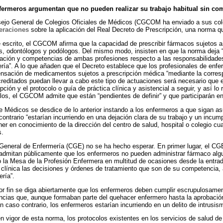
fermeros argumentan que no pueden realizar su trabajo habitual sin com
ejo General de Colegios Oficiales de Médicos (CGCOM ha enviado a sus col
eraciones
sobre la aplicación del Real Decreto de Prescripción, una norma qu
 escrito, el CGCOM afirma que la capacidad de prescribir fármacos sujetos 
, odontólogos y podólogos. Del mismo modo, insisten en que la norma deja 
ación y competencias de ambas profesiones respecto a las responsabilidade
ría”. A lo que añaden que el Decreto establece que los profesionales de enfer
ensación de medicamentos sujetos a prescripción médica “mediante la corres
creditados puedan llevar a cabo este tipo de actuaciones será necesario que
ipción y el protocolo o guía de práctica clínica y asistencial a seguir, y así
os, el CGCOM admite que están “pendientes de definir” y que participarán en
e Médicos se desdice de lo anterior instando a los enfermeros a que sigan a
contrario “estarían incurriendo en una dejación clara de su trabajo y un incum
er en conocimiento de la dirección del centro de salud, hospital o colegio cu
s.
General de Enfermería (CGE) no se ha hecho esperar. En primer lugar, el CGE
admitan públicamente que los enfermeros no pueden administrar fármaco algu
la Mesa de la Profesión Enfermera en multitud de ocasiones desde la entrad
a clínica las decisiones y órdenes de tratamiento que son de su competencia, 
ría”.
or fin se diga abiertamente que los enfermeros deben cumplir escrupulosamen
encias que, aunque formaban parte del quehacer enfermero hasta la aprobaci
caso contrario, los enfermeros estarían incurriendo en un delito de intrusism
n vigor de esta norma, los protocolos existentes en los servicios de salud