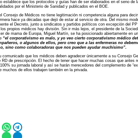
reto establece que los protocolos y guías han de ser elaborados en el seno d
validados por el Ministerio de Sanidad y publicados en el BOE.
 el Consejo de Médicos no tiene legitimación ni competencia alguna para deci
ermera hace ya décadas que dejó de estar al servicio de otra. Del mismo mo
nte el Decreto, junto a sindicatos y partidos políticos con excepción del PP 
 los propios médicos hay división. Sin ir más lejos, el presidente de la Soc
er de mama de Europa, Miguel Martín, se ha posicionado abiertamente en una
ue
“el corporativismo es malo, y yo veo cierto corporativismo médico det
mpañeros, o algunos de ellos, pero creo que a las enfermeras no debem
smo, sino como colaboradoras que nos pueden ayudar muchísimo”.
u comunicado que los médicos deben agradecer únicamente a su Consejo Gene
e RD de prescripción. El hecho de tener que hacer muchas cosas que antes r
l 100% su jornada laboral y así se harán merecedores del complemento de “ex
 muchos de ellos trabajen también en la privada.