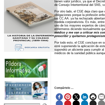
tienen valor jurídico, ya que el Dec
de Consejo Interterritorial del SNS, 
Por otro lado, el CGE deja claro que
obligaciones porque la profesión enf
las CC.AA. ya ha rechazado abiertame
medida corporativista. Es más, entre
uno de los mayores expertos de cánc
enfermeros diciendo textualmente q
médico y me van a criticar mis co
prescribir y quitarnos protagoni
Por todo esto, el CGE concluye en s
esté suponiendo la aplicación de est
supondrá un aliciente para cumplir a
médicos de la sanidad pública aunque
Compártelo …