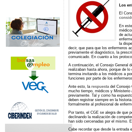
Los en
El Cons
consid
En este
médicos
de actu
enferme
la disp
decir, que para que los enfermeros a
previamente el diagnóstico, la prescr
comunicado. En cuanto a los protocol
A continuación, el Consejo General d
realizaban hasta ahora, porque de lo 
termina invitando a los médicos a pon
funciones por parte de los enfermero
Ante esto, la
respuesta
del Consejo 
mucho tiempo, médicos y Ministerio 
previamente. Tal y como ha expuesto 
deben registrar siempre en la histori
formalmente al profesional de enferme
Por tanto, el CGE se alegra de que p
declinando la realización de compet
han sido cercenadas por el mismo. En 
Cabe recordar que desde la entrada e