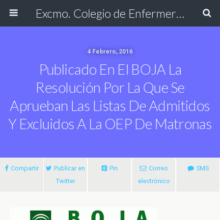
Excmo. Colegio de Enfermería de Cádiz
4 Febrero, 2016
Publicado En El BOJA La
Resolución Por La Que Se
Aprueban Las Listas De Admitidos
Y Excluidos A La OEP De Matronas
Compartir
Publicar en
Pin
Correo
SMS
Twitter
electrónico