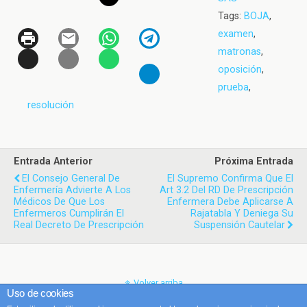
Tags:
BOJA
,
examen
,
matronas
,
oposición
,
prueba
,
resolución
Entrada Anterior
Próxima Entrada
El Consejo General De
El Supremo Confirma Que El
Enfermería Advierte A Los
Art 3.2 Del RD De Prescripción
Médicos De Que Los
Enfermera Debe Aplicarse A
Enfermeros Cumplirán El
Rajatabla Y Deniega Su
Real Decreto De Prescripción
Suspensión Cautelar
Volver arriba
Uso de cookies