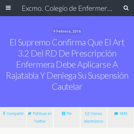
Excmo. Colegio de Enfermería de Cádiz
9 Febrero, 2016
El Supremo Confirma Que El Art
3.2 Del RD De Prescripción
Enfermera Debe Aplicarse A
Rajatabla Y Deniega Su Suspensión
Cautelar
Compartir
Publicar en
Pin
Correo
SMS
Twitter
electrónico