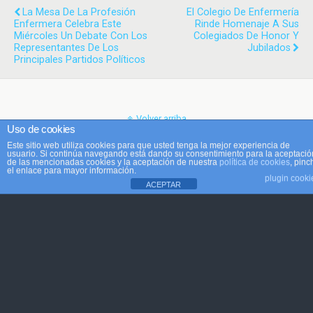
La Mesa De La Profesión
El Colegio De Enfermería
Enfermera Celebra Este
Rinde Homenaje A Sus
Miércoles Un Debate Con Los
Colegiados De Honor Y
Representantes De Los
Jubilados
Principales Partidos Políticos
Volver arriba
Uso de cookies
Este sitio web utiliza cookies para que usted tenga la mejor experiencia de
Móvil
Escritorio
usuario. Si continúa navegando está dando su consentimiento para la aceptació
de las mencionadas cookies y la aceptación de nuestra
política de cookies
, pinc
el enlace para mayor información.
plugin cooki
ACEPTAR