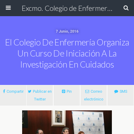
Excmo. Colegio de Enfermería de Cádiz
7 Junio, 2016
El Colegio De Enfermería Organiza
Un Curso De Iniciación A La
Investigación En Cuidados
Compartir
Publicar en
Pin
Correo
SMS
Twitter
electrónico