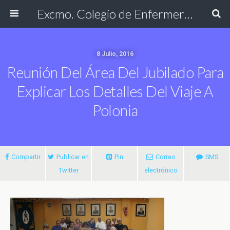
Excmo. Colegio de Enfermería de Cádiz
8 Julio, 2016
Reunión Del Área Del Jubilado Para
Explicar Los Detalles Del Viaje A
Polonia
Compartir
Publicar en
Pin
Correo
SMS
Twitter
electrónico