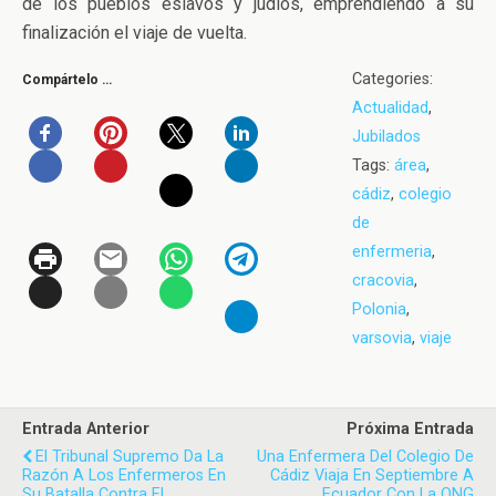
de los pueblos eslavos y judíos, emprendiendo a su
finalización el viaje de vuelta.
Categories:
Compártelo …
Actualidad
,
Jubilados
Tags:
área
,
cádiz
,
colegio
de
enfermeria
,
cracovia
,
Polonia
,
varsovia
,
viaje
Entrada Anterior
Próxima Entrada
El Tribunal Supremo Da La
Una Enfermera Del Colegio De
Razón A Los Enfermeros En
Cádiz Viaja En Septiembre A
Su Batalla Contra El
Ecuador Con La ONG