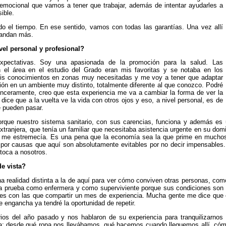
emocional que vamos a tener que trabajar, además de intentar ayudarles a
ible.
o el tiempo. En ese sentido, vamos con todas las garantías. Una vez allí
mandan más.
vel personal y profesional?
xpectativas. Soy una apasionada de la promoción para la salud. Las
 el área en el estudio del Grado eran mis favoritas y se notaba en los
mis conocimientos en zonas muy necesitadas y me voy a tener que adaptar
ión en un ambiente muy distinto, totalmente diferente al que conozco. Podré
sinceramente, creo que esta experiencia me va a cambiar la forma de ver la
 dice que a la vuelta ve la vida con otros ojos y eso, a nivel personal, es de
 pueden pasar.
que nuestro sistema sanitario, con sus carencias, funciona y además es u
tranjera, que tenía un familiar que necesitaba asistencia urgente en su domi
a me estremecía. Es una pena que la economía sea la que prime en muchos
e por causas que aquí son absolutamente evitables por no decir impensables.
 toca a nosotros.
e vista?
 realidad distinta a la de aquí para ver cómo conviven otras personas, c
a prueba como enfermera y como superviviente porque sus condiciones son d
es con las que compartir un mes de experiencia. Mucha gente me dice que 
 engancha ya tendré la oportunidad de repetir.
arios del año pasado y nos hablaron de su experiencia para tranquilizarno
; desde qué ropa nos llevábamos, qué hacemos cuando lleguemos allí, cómo