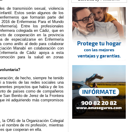
des de transmisión sexual, violencia
infantil. Estos serán algunos de los
enfermeros que formarán parte del
N) 2016 de Enfermeras Para el Mundo
ermería). Entre los profesionales
enfermera colegiada en Cádiz, que en
cto de cooperación en la provincia
a de especializarse en Enfermería
a como anillo al dedo para colaborar
ciación Manabí en colaboración con
Enfermería de Cádiz apoya a esta
promoción para la salud en zonas
voluntaria?
eración; de hecho, siempre he tenido
vi a través de las redes sociales una
erentes proyectos que había y de los
anto de países como de compañeros
e San Benito de Jerez de la Frontera
rque iré adquiriendo más compromisos
 la ONG de la Organización Colegial
 el nombre de mi profesión, mientras
les que cooperan en ella.