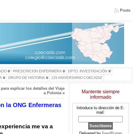
Posts
LADO
PRESCRICION ENFERMERA
DPTO. INVESTIGACIÓN
A
GRUPO DE HISTORIA
125 ANIVERSARIO COECADIZ
para explicar los detalles del Viaje
Mantente siempre
a Polonia
»
informado
con la ONG Enfermeras
Introduce tu dirección de E-
mail:
experiencia me va a
a»
Delivered by
FeedBurner