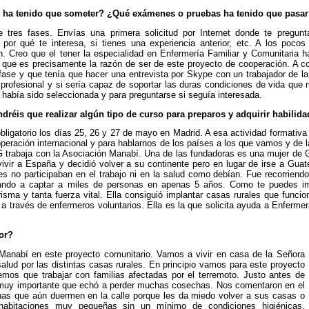
e ha tenido que someter? ¿Qué exámenes o pruebas ha tenido que pasa
 tres fases. Envías una primera solicitud por Internet donde te pregun
, por qué te interesa, si tienes una experiencia anterior, etc. A los poc
n. Creo que el tener la especialidad en Enfermería Familiar y Comunitaria
 que es precisamente la razón de ser de este proyecto de cooperación. A co
fase y que tenía que hacer una entrevista por Skype con un trabajador de 
profesional y si sería capaz de soportar las duras condiciones de vida que 
 había sido seleccionada y para preguntarse si seguía interesada.
dréis que realizar algún tipo de curso para preparos y adquirir habilida
bligatorio los días 25, 26 y 27 de mayo en Madrid. A esa actividad formati
eración internacional y para hablarnos de los países a los que vamos y de la
 trabaja con la Asociación Manabí. Una de las fundadoras es una mujer de 
vivir a España y decidió volver a su continente pero en lugar de irse a Gua
es no participaban en el trabajo ni en la salud como debían. Fue recorriendo
gando a captar a miles de personas en apenas 5 años. Como te puedes 
isma y tanta fuerza vital. Ella consiguió implantar casas rurales que func
a través de enfermeros voluntarios. Ella es la que solicita ayuda a Enferm
or?
Manabí en este proyecto comunitario. Vamos a vivir en casa de la Señora
lud por las distintas casas rurales. En principio vamos para este proyecto
mos que trabajar con familias afectadas por el terremoto. Justo antes de
 muy importante que echó a perder muchas cosechas. Nos comentaron en el
nas que aún duermen en la calle porque les da miedo volver a sus casas o
habitaciones muy pequeñas sin un mínimo de condiciones higiénicas.