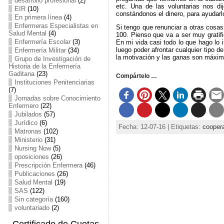
desarrollo profesional
(2)
etc. Una de las voluntarias nos d
EIR
(10)
constándonos el dinero, para ayudarlo
En primera línea
(4)
Enfermeras Especialistas en
Si tengo que renunciar a otras cosas
Salud Mental
(4)
100. Pienso que va a ser muy gratif
Enfermería Escolar
(3)
En mi vida casi todo lo que hago lo 
luego poder afrontar cualquier tipo d
Enfermería Militar
(34)
la motivación y las ganas son máxim
Grupo de Investigación de
Historia de la Enfermería
Gaditana
(23)
Compártelo …
Instituciones Penitenciarias
(7)
Jornadas sobre Conocimiento
Enfermero
(22)
Jubilados
(57)
Jurídico
(6)
Fecha: 12-07-16 | Etiquetas:
cooper
Matronas
(102)
Ministerio
(31)
Nursing Now
(5)
oposiciones
(26)
Prescripción Enfermera
(46)
Publicaciones
(26)
Salud Mental
(19)
SAS
(122)
Sin categoría
(160)
voluntariado
(2)