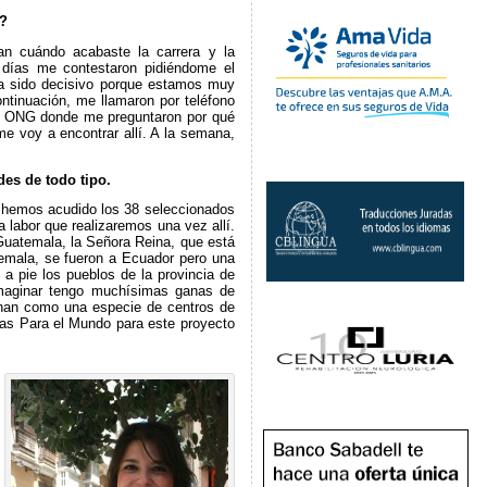
r?
tan cuándo acabaste la carrera y la
os días me contestaron pidiéndome el
 ha sido decisivo porque estamos muy
ntinuación, me llamaron por teléfono
la ONG donde me preguntaron por qué
me voy a encontrar allí. A la semana,
des de todo tipo.
va hemos acudido los 38 seleccionados
 labor que realizaremos una vez allí.
Guatemala, la Señora Reina, que está
temala, se fueron a Ecuador pero una
 a pie los pueblos de la provincia de
imaginar tengo muchísimas ganas de
ionan como una especie de centros de
eras Para el Mundo para este proyecto