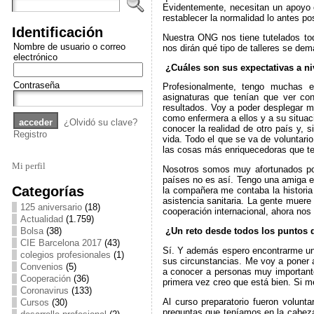
Evidentemente, necesitan un apoyo 
restablecer la normalidad lo antes pos
Identificación
Nuestra ONG nos tiene tutelados tod
Nombre de usuario o correo
nos dirán qué tipo de talleres se de
electrónico
¿Cuáles son sus expectativas a ni
Contraseña
Profesionalmente, tengo muchas e
asignaturas que tenían que ver con
resultados. Voy a poder desplegar 
como enfermera a ellos y a su situac
¿Olvidó su clave?
conocer la realidad de otro país y, 
Registro
vida. Todo el que se va de voluntario
las cosas más enriquecedoras que te
Mi perfil
Nosotros somos muy afortunados por
países no es así. Tengo una amiga ex
Categorías
la compañera me contaba la histori
asistencia sanitaria. La gente muer
125 aniversario
(18)
cooperación internacional, ahora nos
Actualidad
(1.759)
Bolsa
(38)
¿Un reto desde todos los puntos d
CIE Barcelona 2017
(43)
Sí. Y además espero encontrarme una
colegios profesionales
(1)
sus circunstancias. Me voy a poner 
Convenios
(5)
a conocer a personas muy important
Cooperación
(36)
primera vez creo que está bien. Si me
Coronavirus
(133)
Al curso preparatorio fueron volunt
Cursos
(30)
preguntas que teníamos en la cabeza