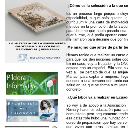
¿Cómo es la selección a la que s
Es un proceso largo porque incluye
especialidad, a qué país quieres ir
currículum y una carta de motivació
metidos en la promoción de la salud
para decirme que había pasado esa 
quería irme, qué podía aportar como 
me llamaron para decirme que por fin
Me imagino que antes de partir ten
Hemos tenido que realizar un curso o
para que nos den nociones sobre coop
En mi caso, voy a Ecuador, y la ONG
casada con un español. Ella vino a 
vez allí se percató de que las mujer
Manabí para captar a mujeres, lle
conocer a una persona con tanto car
salud en las que se forma a mujeres 
concreto.
¿Qué labor va a realizar en Ecuad
Yo voy a de apoyo a la Asociación 
Reina y haremos educación para la sa
comunitario pero seguramente tendre
esa catástrofe hubo una inundación
curso de preparación que hay perso
que viven con otras familias en 