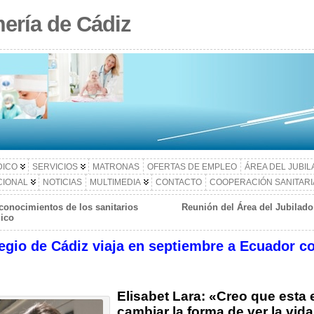
ería de Cádiz
DICO
SERVICIOS
MATRONAS
OFERTAS DE EMPLEO
ÁREA DEL JUBI
CIONAL
NOTICIAS
MULTIMEDIA
CONTACTO
COOPERACIÓN SANITARI
conocimientos de los sanitarios
Reunión del Área del Jubilado 
mico
egio de Cádiz viaja en septiembre a Ecuador 
Elisabet Lara: «Creo que esta 
cambiar la forma de ver la vid