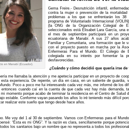
Gema Freire.- Desnutrición infantil, enfermeda
contra la mujer o prevención de la mortalidad 
problemas a los que se enfrentarán los 38 
programa de Voluntariado Internacional (VOLI
(la ONG de la Organización Colegial de Enf
seleccionados está Elisabet Lara García, una 
el mes de septiembre participará en un proye
ecuatoriana de Manabí. A sus 27 años acab
Familiar y Comunitaria, una formación que le v
con el proyecto puesto en marcha por la Aso
Enfermeras Para el Mundo. El Colegio de 
colegiada en su interés por fomentar la 
desfavorecidas.
ecto en Manabí (Ecuador).
¿Cuándo y cómo decidió que quería irse de 
ría me llamaba la atención y me apetecía participar en un proyecto de coop
 esta experiencia. De repente, un día en casa, en un saliente de guardia, 
Mundo. Poco a poco me fui interesando cada vez más, me informé de los dif
 entonces cuando caí en la cuenta de que cada vez hay más demanda, t
s mi momento porque acabo de terminar la residencia en el Centro de Salud d
ajo estable. Conforme vayan pasando los años lo iré teniendo más difícil po
car realizar este sueño que tengo desde hace años.
. Me voy del 1 al 30 de septiembre. Vamos con Enfermeras para el Mundo,
pensé: “Ésta es mi ONG”. Y la razón es clara, sencillamente porque potencia
 todos los sanitarios bajo un nombre que no representa a todos los profesiona