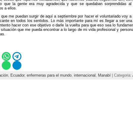
ijo que la gente era muy agradecida y que se quedaban sorprendidas al 
s a ellos.
 que me puedan surgir de aquí a septiembre por hacer el voluntariado voy a 
icante en todos los sentidos. Lo más importante para mí es llegar a ser una
intento hacer con ese objetivo o darle la vuelta para que eso sea lo fundame
e situación que me pueda encontrar a lo largo de mi vida profesional y perso
as.
ación
,
Ecuador
,
enfermeras para el mundo
,
internacional
,
Manabí
| Categoria: