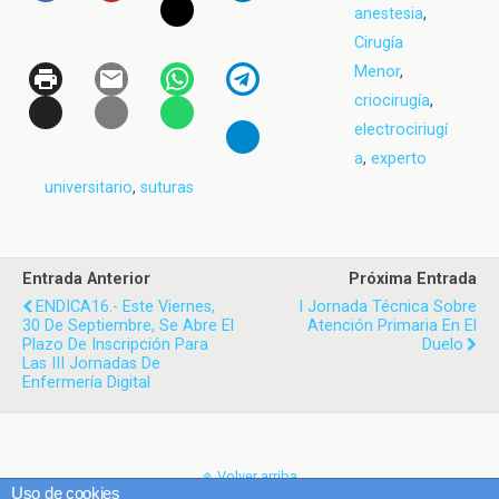
anestesia
,
Cirugía
Menor
,
criocirugía
,
electrociriugí
a
,
experto
universitario
,
suturas
Entrada Anterior
Próxima Entrada
ENDICA16.- Este Viernes,
I Jornada Técnica Sobre
30 De Septiembre, Se Abre El
Atención Primaria En El
Plazo De Inscripción Para
Duelo
Las III Jornadas De
Enfermería Digital
Volver arriba
Uso de cookies