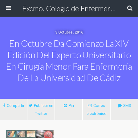
Excmo. Colegio de Enfermería de Cádiz
3 Octubre, 2016
En Octubre Da Comienzo La XIV
Edición Del Experto Universitario
En Cirugía Menor Para Enfermería
De La Universidad De Cádiz
Compartir
Publicar en
Pin
Correo
SMS
Twitter
electrónico